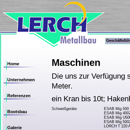
Geschäftsfü
Maschinen
Home
Die uns zur Verfügung 
Unternehmen
Meter.
Referenzen
ein Kran bis 10t; Hake
Schweißgeräte:
ESAB Mig 500 
Bootsbau
ESAB Mig 400
ESAB Mig U500
ESAB Mig 500
LORCH T 220 
Galerie